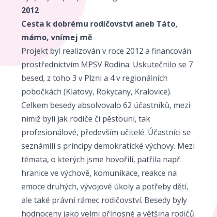
2012
Cesta k dobrému rodičovství aneb Táto,
mámo, vnímej mě
Projekt byl realizován v roce 2012 a financován
prostřednictvím MPSV Rodina. Uskutečnilo se 7
besed, z toho 3 v Plzni a 4 v regionálních
pobočkách (Klatovy, Rokycany, Kralovice).
Celkem besedy absolvovalo 62 účastníků, mezi
nimiž byli jak rodiče či pěstouni, tak
profesionálové, především učitelé. Účastníci se
seznámili s principy demokratické výchovy. Mezi
témata, o kterých jsme hovořili, patřila např.
hranice ve výchově, komunikace, reakce na
emoce druhých, vývojové úkoly a potřeby dětí,
ale také právní rámec rodičovství. Besedy byly
hodnoceny jako velmi přínosné a většina rodičů