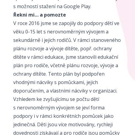
s možností stažení na Google Play.
Řekni mi… a pomozte
V roce 2016 jsme se zapojily do podpory dětí ve
věku 0-15 let s nerovnoměrným vývojem a
sekundárně i jejich rodičů. V rámci stanoveného
plánu rozvoje a vývoje dítěte, popř. ochrany
dítěte v rámci edukace, jsme stanovili edukační
plán pro rodiče, včetně plánu rozvoje, vývoje a
ochrany dítěte. Tento plán byl podpořen
vhodnými nácviky s pomůckami, jejich
doporučením, a vlastními nácviky v organizaci.
Vzhledem ke zvyšujícímu se počtu dětí
s nerovnoměrným vývojem se jeví forma
podpory i v rámci konkrétních pomůcek jako
jedinečná. Děti jsou více motivovány, rychleji
dovednosti získávají a pro rodiče jsou pomůcky