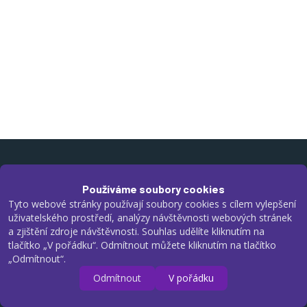
Používáme soubory cookies
Tyto webové stránky používají soubory cookies s cílem vylepšení
uživatelského prostředí, analýzy návštěvnosti webových stránek
a zjištění zdroje návštěvnosti. Souhlas udělíte kliknutím na
tlačítko „V pořádku“. Odmítnout můžete kliknutím na tlačítko
„Odmítnout“.
Odmítnout
V pořádku
Domus – Centrum pro rodinu, z. s.
Černická 617/7, 301 00 Plzeň