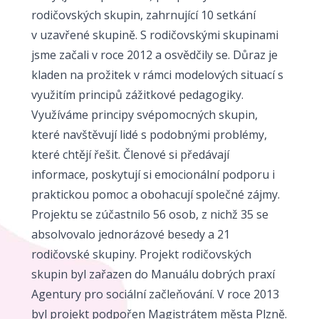
rodičovských skupin, zahrnující 10 setkání
v uzavřené skupině. S rodičovskými skupinami
jsme začali v roce 2012 a osvědčily se. Důraz je
kladen na prožitek v rámci modelových situací s
využitím principů zážitkové pedagogiky.
Využíváme principy svépomocných skupin,
které navštěvují lidé s podobnými problémy,
které chtějí řešit. Členové si předávají
informace, poskytují si emocionální podporu i
praktickou pomoc a obohacují společné zájmy.
Projektu se zúčastnilo 56 osob, z nichž 35 se
absolvovalo jednorázové besedy a 21
rodičovské skupiny. Projekt rodičovských
skupin byl zařazen do Manuálu dobrých praxí
Agentury pro sociální začleňování. V roce 2013
byl projekt podpořen Magistrátem města Plzně.