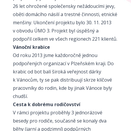
26 let ohrožené společensky nežádoucími jevy,
oběti domácího násilí a trestné činnosti, etnické
menšiny. Ukončení projektu bylo 30. 11. 2013
v obvodu ÚMO 3. Projekt byl úspěšný a
podpořil celkem ve všech regionech 221 klientů.
Vánoční krabice
Od roku 2013 jsme každoročně jednou
podpořených organizací v Plzeňském kraji. Do
krabic od bot balí široká veřejnost dárky
k Vánocům, ty se pak distribuují skrze klíčové
pracovníky do rodin, kde by jinak Vánoce byly
chudší.
Cesta k dobrému rodičovství
V rámci projektu proběhly 3 jednorázové
besedy pro rodiče, současně se konaly dva
běhy (jarní a podzimní) podpůrných