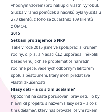
vhodným vzorem (pro nákup či vlastní výrobu).
Služba v rámci pomůcek a nácviků byla využita u
273 klientů, z toho se zúčastnilo 109 klientů
z ÚMO4.
2015
Setkání pro zájemce o NRP
Také v roce 2015 jsme ve spolupráci s Kruhem
rodiny, o. p. s., a Nadací ČEZ uspořádali několik
besed věnujících se problematice náhradní
rodinné péče, vedených odborným lektorem
spolu s pěstounem, který mohl předat své
vlastní zkušenosti.
Hlasy dětí – a co s tím uděláme?
Upozornit na časté porušování práv dětí. To byl
hlavní cíl projektu s názvem Hlasy dětí – a co s
tím uděláme?, který nás provázel celým rokem