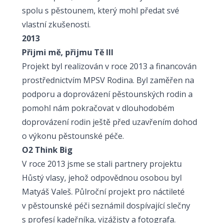
spolu s pěstounem, který mohl předat své
vlastní zkušenosti.
2013
Přijmi mě, přijmu Tě III
Projekt byl realizován v roce 2013 a financován
prostřednictvím MPSV Rodina. Byl zaměřen na
podporu a doprovázení pěstounských rodin a
pomohl nám pokračovat v dlouhodobém
doprovázení rodin ještě před uzavřením dohod
o výkonu pěstounské péče.
O2 Think Big
V roce 2013 jsme se stali partnery projektu
Hůstý vlasy, jehož odpovědnou osobou byl
Matyáš Valeš. Půlroční projekt pro náctileté
v pěstounské péči seznámil dospívající slečny
s profesí kadeřníka, vizážisty a fotografa.