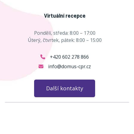
Virtuální recepce
Pondělí, středa:
8:00
–
17:00
Úterý, čtvrtek, pátek:
8:00
–
15:00
+420 602 278 866
info@domus-cpr.cz
Další kontakty
Leaflet
|
© Seznam.cz a.s. a další
+
−