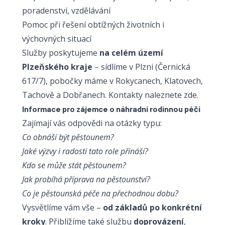
poradenství, vzděláván
í
Pomoc při řešení obtížných životních i
výchovných situací
Služby poskytujeme
na celém území
Plzeňského kraje
– sídlíme v Plzni (Černická
617/7), pobočky máme v Rokycanech, Klatovech,
Tachově a Dobřanech. Kontakty naleznete
zde
.
Informace pro zájemce o náhradní rodinnou péči
Zajímají vás odpovědi na otázky typu:
Co obnáší být pěstounem?
Jaké výzvy i radosti tato role přináší?
Kdo se může stát pěstounem?
Jak probíhá příprava na pěstounství?
Co je pěstounská péče na přechodnou dobu?
Vysvětlíme vám vše –
od základů po konkrétní
kroky
. Přiblížíme také službu
doprovázení
,