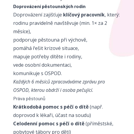
Doprovázení pěstounských rodin
Doprovázení zajišťuje
klíčový pracovník
, který:
rodinu pravidelně navštěvuje (min. 1× za 2
měsíce),
podporuje pěstouna při výchově,
pomáhá řešit krizové situace,
mapuje potřeby dítěte i rodiny,
vede osobní dokumentaci,
komunikuje s OSPOD.
Každých 6 měsíců zpracováváme zprávu pro
OSPOD, kterou obdrží i osoba pečující.
Práva pěstounů
Krátkodobá pomoc s péčí o dítě
(např.
doprovod k lékaři, účast na soudu)
Celodenní pomoc s péčí o dítě
(příměstské,
pobytové tábory pro děti)